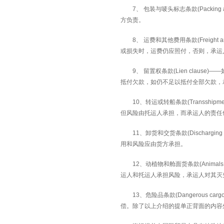
7
、 包装与唛头标志条款
(Packing 
方负责。
8
、 运费和其他费用条款
(Freight 
或损失时，运费仍应照付，否则，承运
9
、 留置权条款
(Lien clause)——
抵付欠款，如仍不足以抵付全部欠款，
10
、转运或转船条款
(Transshipme
但风险由托运人承担，而承运人的责任
11
、卸货和交货条款
(Discharging
用和风险应由货方承担。
12
、动植物和舱面货条款
(Animals
运人和托运人承担风险，承运人对其灭
13
、危险品条款
(Dangerous carg
偿。除了以上介绍的提单正背面的内容