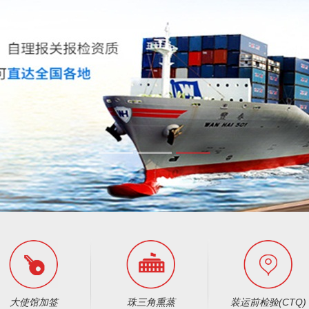
大使馆加签
珠三角熏蒸
装运前检验(CTQ)