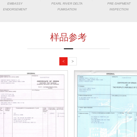
EMBASSY
PEARL RIVER DELTA
PRE-SHIPMENT
ENDORSEMENT
FUMIGATION
INSPECTION
样品参考
<
>
1
2
3