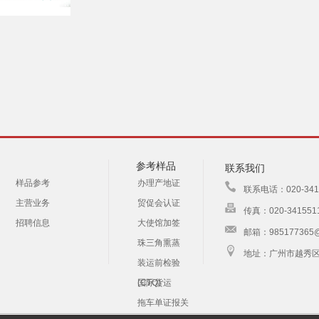
参考样品
联系我们
样品参考
办理产地证
联系电话：020-341
主营业务
贸促会认证
传真：020-341551
招聘信息
大使馆加签
邮箱：985177365@
珠三角熏蒸
地址：广州市越秀区
装运前检验
(CTQ)
国际货运
拖车单证报关