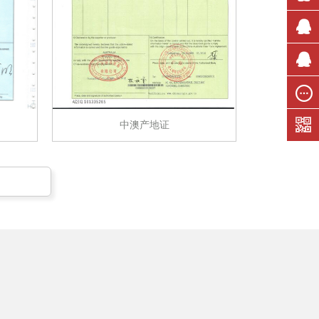
售前咨
询
售前咨
询
技术支
持
在线留
中澳产地证
言