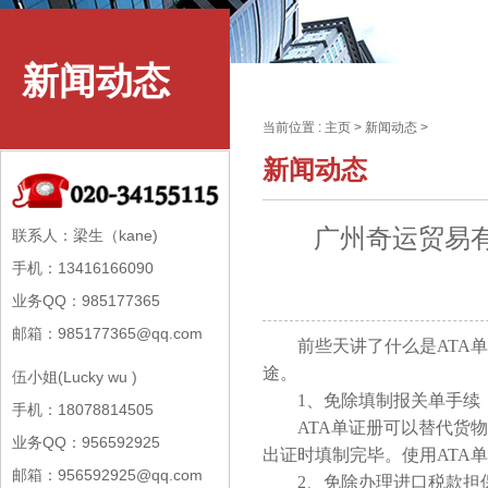
新闻动态
当前位置 :
主页
>
新闻动态
>
新闻动态
广州奇运贸易有
联系人：梁生（kane)
手机：13416166090
业务QQ：985177365
邮箱：985177365@qq.com
前些天讲了什么是ATA单
途。
伍小姐(Lucky wu )
1、免除填制报关单手续
手机：18078814505
ATA单证册可以替代货物
业务QQ：956592925
出证时填制完毕。使用ATA
邮箱：956592925@qq.com
2、免除办理进口税款担