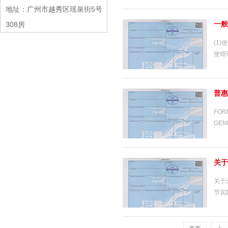
地址：广州市越秀区瑶泉街5号
一般
308房
(1
使馆
普惠
FO
GENE
关于
关于
节实