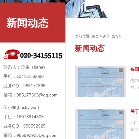
新闻动态
当前位置 :
主页
>
新闻动态
>
新闻动态
联系人：梁生（kane)
各国
手机：13416166090
使馆
业务QQ：985177365
实。
邮箱：985177365@qq.com
伍小姐(Lucky wu )
关于
手机：18078814505
出口
业务QQ：956592925
向税
邮箱：956592925@qq.com