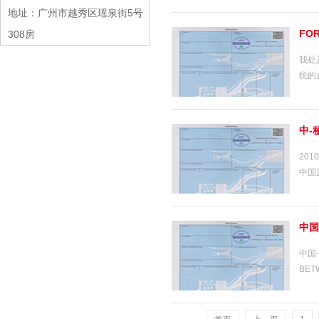
地址：广州市越秀区瑶泉街5号
FO
308房
我处
统的企
中-
20
中国
中国
中国-
BET