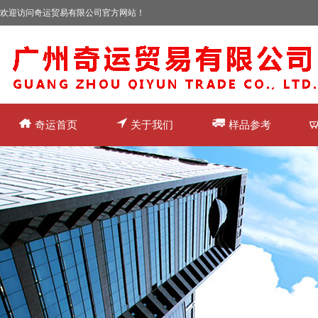
欢迎访问奇运贸易有限公司官方网站！
奇运首页
关于我们
样品参考