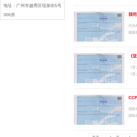
地址：广州市越秀区瑶泉街5号
我司
308房
代办
能检
《亚
《亚
《亚
CC
国际
国际