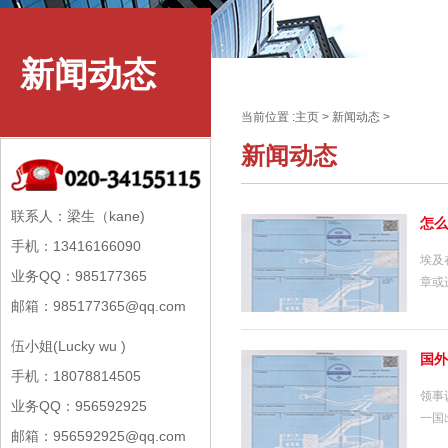
新闻动态
当前位置 :
主页
>
新闻动态
>
新闻动态
联系人：梁生（kane)
怎么
手机：13416166090
埃及
业务QQ：985177365
章或
邮箱：985177365@qq.com
伍小姐(Lucky wu )
国外
手机：18078814505
领事
业务QQ：956592925
一国
邮箱：956592925@qq.com