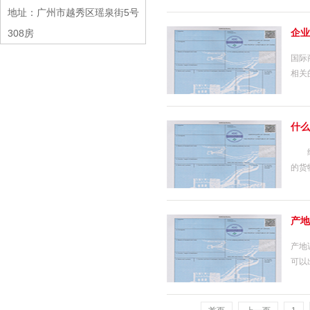
地址：广州市越秀区瑶泉街5号
企业
308房
国际
相关
什么
纸箱
的货
产地
产地
可以